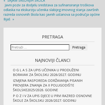
«
SAJAM SREDNJIH ŠKOLA
Javni poziv za dodjelu sredstava za sufinansiranje troškova
odlaska na ekskurziju učenika slabijeg imovnog stanja završnih
razreda osnovnih škola kao javnih ustanova sa područja općine
Ilijaš
»
PRETRAGA
NAJNOVIJI ČLANCI
O G L A S ZA UPIS UČENIKA U PRODUŽENI
BORAVAK ZA ŠKOLSKU 2026/2027. GODINU
IZMJENA RASPOREDA ODRŽAVANJA PISANIH
PROVJERA ZNANJA ZA II POLUGODIŠTE
ŠKOLSKE2025/2026. GODINE
P O Z I V ZA UPIS DJECE U PRVI RAZRED OSNOVNE
ŠKOLE ZA ŠKOLSKU 2026/2027. GODINU